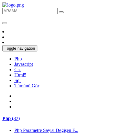
Toggle navigation
Php
Javascript
Css
Html5
Sql
Tümünü Gör
Php (37)
Php Parametre Sayısı Değişen F...