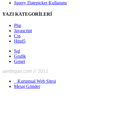
Jquery Datepicker Kullanımı
YAZI KATEGORİLERİ
Php
Javascript
Css
Html5
Sql
Grafik
Genel
aerdogan.com © 2012
Kurumsal Web Sitesi
Mesaj Gönder