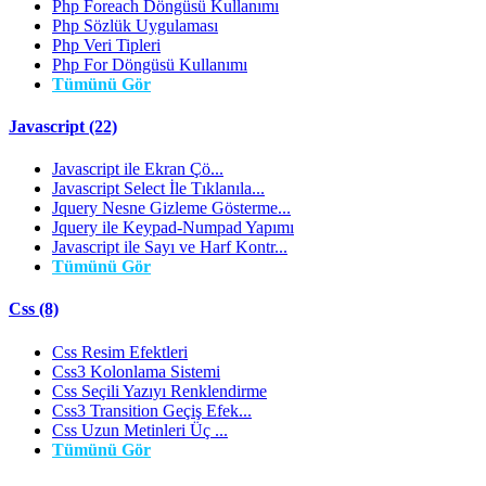
Php Foreach Döngüsü Kullanımı
Php Sözlük Uygulaması
Php Veri Tipleri
Php For Döngüsü Kullanımı
Tümünü Gör
Javascript (22)
Javascript ile Ekran Çö...
Javascript Select İle Tıklanıla...
Jquery Nesne Gizleme Gösterme...
Jquery ile Keypad-Numpad Yapımı
Javascript ile Sayı ve Harf Kontr...
Tümünü Gör
Css (8)
Css Resim Efektleri
Css3 Kolonlama Sistemi
Css Seçili Yazıyı Renklendirme
Css3 Transition Geçiş Efek...
Css Uzun Metinleri Üç ...
Tümünü Gör