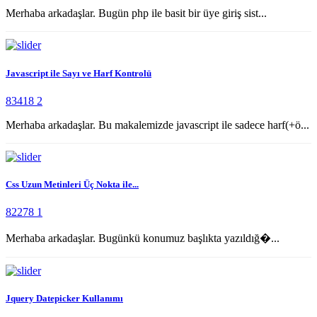
Merhaba arkadaşlar. Bugün php ile basit bir üye giriş sist...
Javascript ile Sayı ve Harf Kontrolü
83418
2
Merhaba arkadaşlar. Bu makalemizde javascript ile sadece harf(+ö...
Css Uzun Metinleri Üç Nokta ile...
82278
1
Merhaba arkadaşlar. Bugünkü konumuz başlıkta yazıldığ�...
Jquery Datepicker Kullanımı