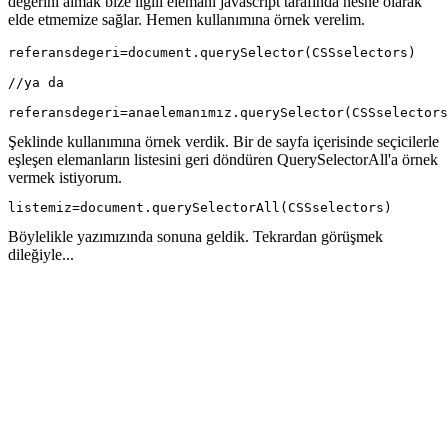
değerini almak bize ilgili elemanı javascript tarafında nesne olarak
elde etmemize sağlar. Hemen kullanımına örnek verelim.
referansdegeri=document.querySelector(CSSselectors)
//ya da
referansdegeri=anaelemanımız.querySelector(CSSselectors
Şeklinde kullanımına örnek verdik. Bir de sayfa içerisinde seçicilerle
eşleşen elemanların listesini geri döndüren QuerySelectorAll'a örnek
vermek istiyorum.
listemiz=document.querySelectorAll(CSSselectors)
Böylelikle yazımızında sonuna geldik. Tekrardan görüşmek
dileğiyle...