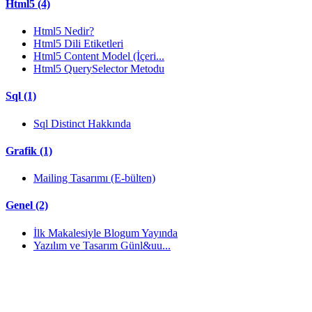
Html5 (4)
Html5 Nedir?
Html5 Dili Etiketleri
Html5 Content Model (İçeri...
Html5 QuerySelector Metodu
Sql (1)
Sql Distinct Hakkında
Grafik (1)
Mailing Tasarımı (E-bülten)
Genel (2)
İlk Makalesiyle Blogum Yayında
Yazılım ve Tasarım Günl&uu...