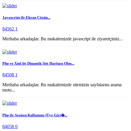
Javascript ile Ekran Çözün...
84562
1
Merhaba arkadaşlar. Bu makalemizde javascript ile ziyaretçimiz...
Php ve Xml ile Dinamik Site Haritası Oluş...
84508
1
Merhaba arkadaşlar. Bu makalemizde sitemizin sayfalarını arama
moto...
Php ile Session Kullanımı (Üye Giri�...
84058
0