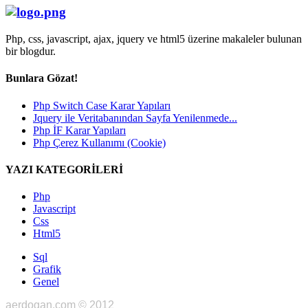
Php, css, javascript, ajax, jquery ve html5 üzerine makaleler bulunan
bir blogdur.
Bunlara Gözat!
Php Switch Case Karar Yapıları
Jquery ile Veritabanından Sayfa Yenilenmede...
Php İF Karar Yapıları
Php Çerez Kullanımı (Cookie)
YAZI KATEGORİLERİ
Php
Javascript
Css
Html5
Sql
Grafik
Genel
aerdogan.com © 2012