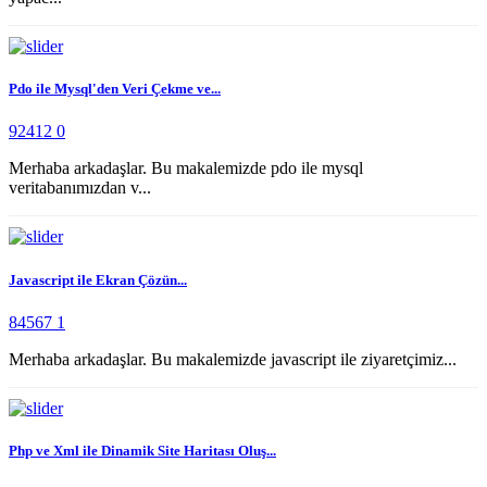
Pdo ile Mysql'den Veri Çekme ve...
92412
0
Merhaba arkadaşlar. Bu makalemizde pdo ile mysql
veritabanımızdan v...
Javascript ile Ekran Çözün...
84567
1
Merhaba arkadaşlar. Bu makalemizde javascript ile ziyaretçimiz...
Php ve Xml ile Dinamik Site Haritası Oluş...