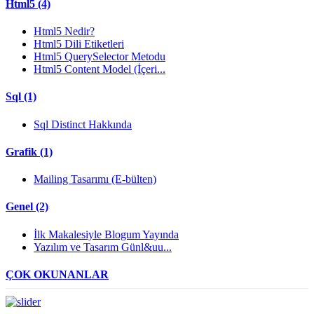
Html5 (4)
Html5 Nedir?
Html5 Dili Etiketleri
Html5 QuerySelector Metodu
Html5 Content Model (İçeri...
Sql (1)
Sql Distinct Hakkında
Grafik (1)
Mailing Tasarımı (E-bülten)
Genel (2)
İlk Makalesiyle Blogum Yayında
Yazılım ve Tasarım Günl&uu...
ÇOK OKUNANLAR