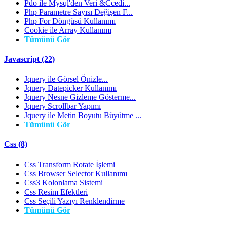
Pdo ile Mysql'den Veri &Ccedi...
Php Parametre Sayısı Değişen F...
Php For Döngüsü Kullanımı
Cookie ile Array Kullanımı
Tümünü Gör
Javascript (22)
Jquery ile Görsel Önizle...
Jquery Datepicker Kullanımı
Jquery Nesne Gizleme Gösterme...
Jquery Scrollbar Yapımı
Jquery ile Metin Boyutu Büyütme ...
Tümünü Gör
Css (8)
Css Transform Rotate İşlemi
Css Browser Selector Kullanımı
Css3 Kolonlama Sistemi
Css Resim Efektleri
Css Seçili Yazıyı Renklendirme
Tümünü Gör