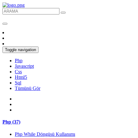
Toggle navigation
Php
Javascript
Css
Html5
Sql
Tümünü Gör
Php (37)
Php While Döngüsü Kullanımı