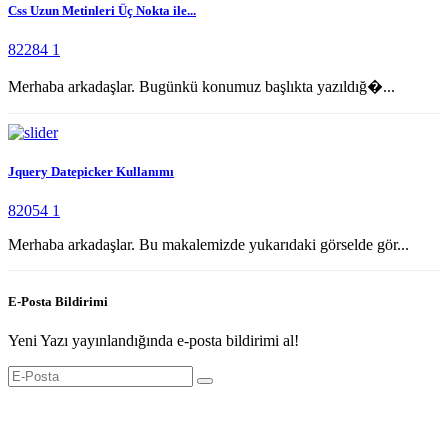
Css Uzun Metinleri Üç Nokta ile...
82284
1
Merhaba arkadaşlar. Bugünkü konumuz başlıkta yazıldığ�...
Jquery Datepicker Kullanımı
82054
1
Merhaba arkadaşlar. Bu makalemizde yukarıdaki görselde gör...
E-Posta Bildirimi
Yeni Yazı yayınlandığında e-posta bildirimi al!