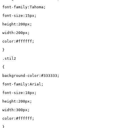
font-family:Tahoma;
font-size:15px;
height:200px;
width:200px;
color:#ffffff;
}
.stil2
{
background-color:#333333;
font-family:Arial;
font-size:18px;
height:200px;
width:300px;
color:#ffffff;
}