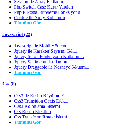
Session ile Array Kullanımı
Php Switch Case Karar Yapıları
Php E-Posta Filtreleme Fonksiyonu
Cookie ile Array Kullanımı
Tümünü Gör
Javascript (22)
Javascript ile Mobil Yönlendi...
Jquery ile Karakter Sayısını G&...
Jquery Scroll Fonksiyonu Kullanım...
Jquery Settimeout Kullanımı
Jquery Draggable ile Nesneye S&uum...
Tümünü Gör
Css (8)
Css3 ile Resim Büyütme E...
Css3 Transition Geçiş Efek...
Css3 Kolonlama Sistemi
Css Resim Efektleri
Css Transform Rotate İşlemi
Tümünü Gör