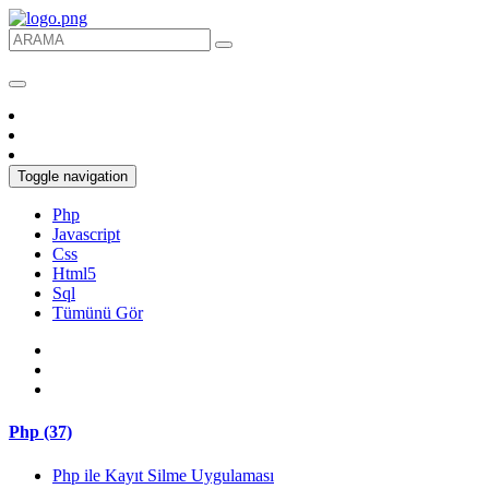
Toggle navigation
Php
Javascript
Css
Html5
Sql
Tümünü Gör
Php (37)
Php ile Kayıt Silme Uygulaması