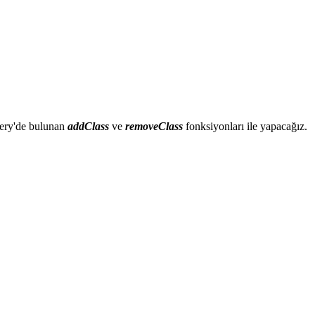
uery'de bulunan
addClass
ve
removeClass
fonksiyonları ile yapacağız.