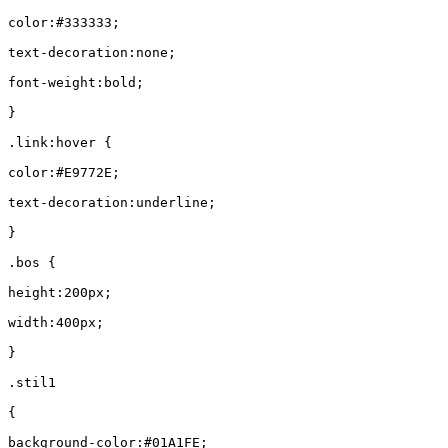
color:#333333;
text-decoration:none;
font-weight:bold;
}
.link:hover {
color:#E9772E;
text-decoration:underline;
}
.bos {
height:200px;
width:400px;
}
.stil1
{
background-color:#01A1FE;