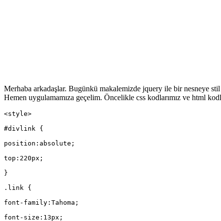
Merhaba arkadaşlar. Bugünkü makalemizde jquery ile bir nesneye stil 
Hemen uygulamamıza geçelim. Öncelikle css kodlarımız ve html kodlar
<style>
#divlink {
position:absolute;
top:220px;
}
.link {
font-family:Tahoma;
font-size:13px;