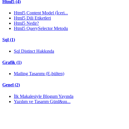
Html5 (4)
Html5 Content Model (İçeri...
Html5 Dili Etiketleri
Html5 Nedir?
Html5 QuerySelector Metodu
Sql (1)
Sql Distinct Hakkında
Grafik (1)
Mailing Tasarımı (E-bülten)
Genel (2)
İlk Makalesiyle Blogum Yayında
Yazılım ve Tasarım Günl&uu...