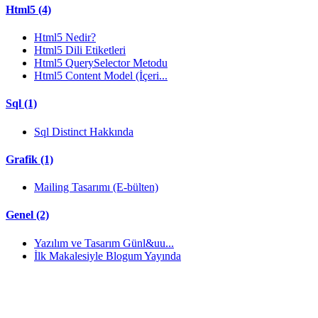
Html5 (4)
Html5 Nedir?
Html5 Dili Etiketleri
Html5 QuerySelector Metodu
Html5 Content Model (İçeri...
Sql (1)
Sql Distinct Hakkında
Grafik (1)
Mailing Tasarımı (E-bülten)
Genel (2)
Yazılım ve Tasarım Günl&uu...
İlk Makalesiyle Blogum Yayında