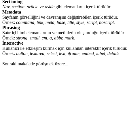
Sectioning
Nav, section, article
ve
aside
gibi elemanların içerik türüdür.
Metadata
Sayfanın görselliğini ve davranışını değiştirebilen içerik türüdür.
Örnek:
command, link, meta, base, title, style, script, noscript.
Phrasing
Satır içi html elemanlarının ve metinlerin oluşturduğu içerik türüdür.
Örnek:
strong, small, em, a, abbr, mark.
İnteractive
Kullanıcı ile etkileşim kurmak için kullanılan interaktif içerik türüdür.
Örnek:
button, textarea, select, text, iframe, embed, label, details
Sonraki makalede görüşmek üzere...