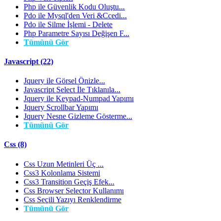
Php ile Güvenlik Kodu Oluştu...
Pdo ile Mysql'den Veri &Ccedi...
Pdo ile Silme İşlemi - Delete
Php Parametre Sayısı Değişen F...
Tümünü Gör
Javascript (22)
Jquery ile Görsel Önizle...
Javascript Select İle Tıklanıla...
Jquery ile Keypad-Numpad Yapımı
Jquery Scrollbar Yapımı
Jquery Nesne Gizleme Gösterme...
Tümünü Gör
Css (8)
Css Uzun Metinleri Üç ...
Css3 Kolonlama Sistemi
Css3 Transition Geçiş Efek...
Css Browser Selector Kullanımı
Css Seçili Yazıyı Renklendirme
Tümünü Gör