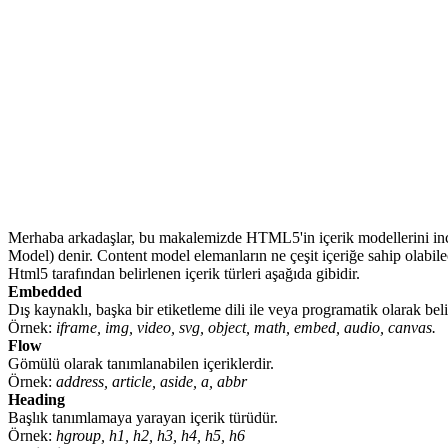
Merhaba arkadaşlar, bu makalemizde HTML5'in içerik modellerini incele
Model) denir. Content model elemanların ne çeşit içeriğe sahip olabile
Html5 tarafından belirlenen içerik türleri aşağıda gibidir.
Embedded
Dış kaynaklı, başka bir etiketleme dili ile veya programatik olarak belir
Örnek:
iframe, img, video, svg, object, math, embed, audio, canvas.
Flow
Gömülü olarak tanımlanabilen içeriklerdir.
Örnek:
address, article, aside, a, abbr
Heading
Başlık tanımlamaya yarayan içerik türüdür.
Örnek:
hgroup, h1, h2, h3, h4, h5, h6