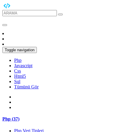
Toggle navigation
Php
Javascript
Css
Html5
Sql
Tümünü Gör
Php (37)
Php Veri Tipleri