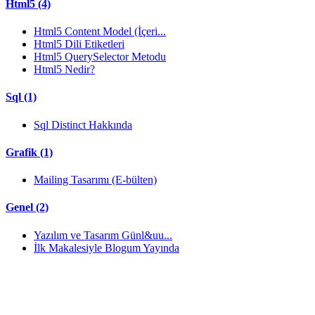
Html5 (4)
Html5 Content Model (İçeri...
Html5 Dili Etiketleri
Html5 QuerySelector Metodu
Html5 Nedir?
Sql (1)
Sql Distinct Hakkında
Grafik (1)
Mailing Tasarımı (E-bülten)
Genel (2)
Yazılım ve Tasarım Günl&uu...
İlk Makalesiyle Blogum Yayında