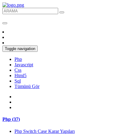
Toggle navigation
Php
Javascript
Css
Html5
Sql
Tümünü Gör
Php (37)
Php Switch Case Karar Yapıları