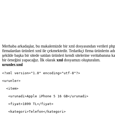
Merhaba arkadaşlar, bu makalemizde bir xml dosyasından verileri php i
firmalardan ürünleri xml ile çekmektedir. Tedarikçi firma ürünlerin adı
şekilde başka bir sitede satılan ürünleri kendi sitelerine veritabanına 
bir örneğini yapacağız. İlk olarak
xml
dosyamızı oluşturalım.
urunler.xml
<?xml version="1.0" encoding="utf-8"?>
<urunler>
  <item>
   <urunadi>Apple iPhone 5 16 GB</urunadi>
   <fiyat>1899 TL</fiyat>
   <kategori>Telefon</kategori>