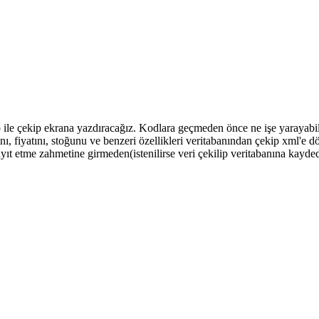
le çekip ekrana yazdıracağız. Kodlara geçmeden önce ne işe yarayabilece
nı, fiyatını, stoğunu ve benzeri özellikleri veritabanından çekip xml'e dö
kayıt etme zahmetine girmeden(istenilirse veri çekilip veritabanına kayde