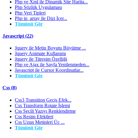
Php ve Xml ile Dinamik Site Harita...
Php Sözlük Uygulaması
Php Veri Tipleri
Php in_array ile Dizi İçer...
Tümünü Gör
Javascript (22)
Jquery ile Metin Boyutu Büyütme ...
Jquery Animate Kullanımı
Jquery ile Titreşim Özelliği
Php ve Ajax ile Sayfa Yenilenmeden...
Javascript ile Cursor Koordinatlar...
Tümünü Gör
Css (8)
Css3 Transition Geçiş Efek...
Css Transform Rotate İşlemi
Css Seçili Yazıyı Renklendirme
Css Resim Efektleri
Css Uzun Metinleri Üç ...
Tümünü Gör