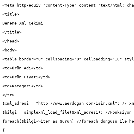
<meta http-equiv="Content-Type" content="text/html; cha
<title>
Deneme Xml Çekimi
</title>
</head>
<body>
<table border="0" cellspacing="0" cellpadding="10" styl
<td>Ürün Adı</td>
<td>Ürün Fiyatı</td>
<td>Kategori</td>
</tr>
$xml_adresi = "http://www.aerdogan.com/isim.xml"; // xm
$bilgi = simplexml_load_file($xml_adresi); //Fonksiyon 
foreach($bilgi->item as $urun) //foreach döngüsü ile he
{