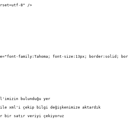
rset=utf-8" />
e="font-family:Tahoma; font-size:13px; border:solid; bor
l'imizin bulunduğu yer
ile xml'i çekip bilgi değişkenimize aktardık
r bir satır veriyi çekiyoruz