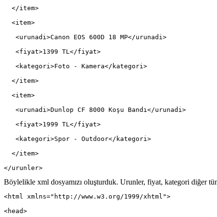
  </item>
  <item>
   <urunadi>Canon EOS 600D 18 MP</urunadi>
   <fiyat>1399 TL</fiyat>
   <kategori>Foto - Kamera</kategori>
  </item>
  <item>
   <urunadi>Dunlop CF 8000 Koşu Bandı</urunadi>
   <fiyat>1999 TL</fiyat>
   <kategori>Spor - Outdoor</kategori>
  </item>
</urunler>
Böylelikle xml dosyamızı oluşturduk. Urunler, fiyat, kategori diğer t
<html xmlns="http://www.w3.org/1999/xhtml">
<head>