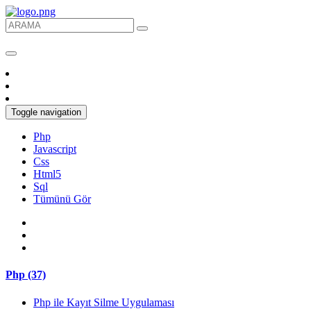
Toggle navigation
Php
Javascript
Css
Html5
Sql
Tümünü Gör
Php (37)
Php ile Kayıt Silme Uygulaması