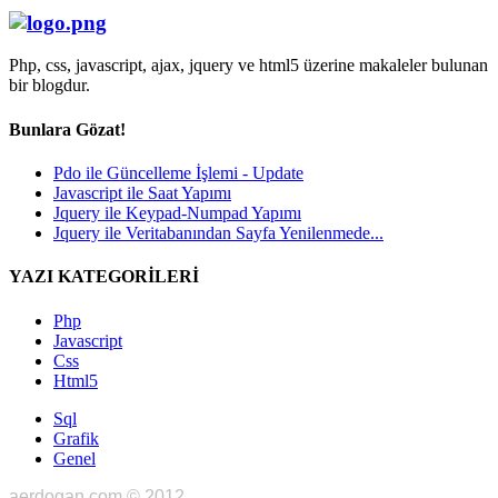
Php, css, javascript, ajax, jquery ve html5 üzerine makaleler bulunan
bir blogdur.
Bunlara Gözat!
Pdo ile Güncelleme İşlemi - Update
Javascript ile Saat Yapımı
Jquery ile Keypad-Numpad Yapımı
Jquery ile Veritabanından Sayfa Yenilenmede...
YAZI KATEGORİLERİ
Php
Javascript
Css
Html5
Sql
Grafik
Genel
aerdogan.com © 2012