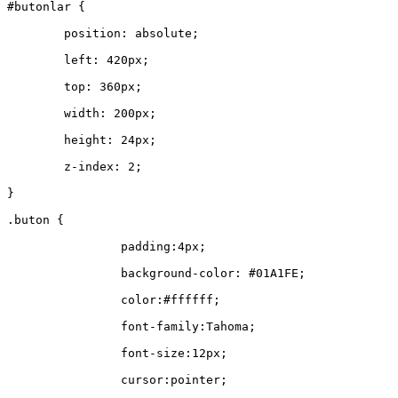
#butonlar {
	position: absolute;
	left: 420px;
	top: 360px;
	width: 200px;
	height: 24px;
	z-index: 2;
}
.buton {
		padding:4px;
		background-color: #01A1FE;
		color:#ffffff;
		font-family:Tahoma;
		font-size:12px;
		cursor:pointer;