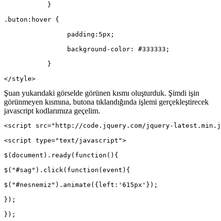
	   }
.buton:hover {
		padding:5px;
		background-color: #333333;
	   }
</style>
Şuan yukarıdaki görselde görünen kısmı oluşturduk. Şimdi işin
görünmeyen kısmına, butona tıklandığında işlemi gerçekleştirecek
javascript kodlarımıza geçelim.
<script src="http://code.jquery.com/jquery-latest.min.j
<script type="text/javascript">
$(document).ready(function(){
$("#sag").click(function(event){
$("#nesnemiz").animate({left:'615px'});
});
});