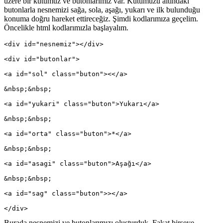
üzere bir kutumuz ve butonlarımız var. Kutumuzu altındaki
butonlarla nesnemizi sağa, sola, aşağı, yukarı ve ilk bulunduğu
konuma doğru hareket ettireceğiz. Şimdi kodlarımıza geçelim.
Öncelikle html kodlarımızla başlayalım.
<div id="nesnemiz"></div>
<div id="butonlar">
<a id="sol" class="buton"><</a>
&nbsp;&nbsp; 
<a id="yukari" class="buton">Yukarı</a>
&nbsp;&nbsp; 
<a id="orta" class="buton">*</a>
&nbsp;&nbsp; 
<a id="asagi" class="buton">Aşağı</a>
&nbsp;&nbsp; 
<a id="sag" class="buton">></a>
</div>
Burada nesnemizi ve butonlarımızı oluşturduk. Fakat birşeye