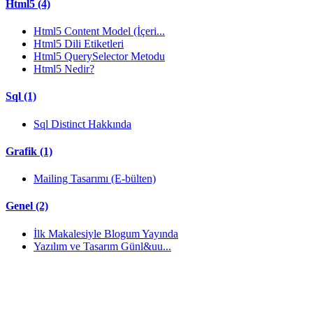
Html5 (4)
Html5 Content Model (İçeri...
Html5 Dili Etiketleri
Html5 QuerySelector Metodu
Html5 Nedir?
Sql (1)
Sql Distinct Hakkında
Grafik (1)
Mailing Tasarımı (E-bülten)
Genel (2)
İlk Makalesiyle Blogum Yayında
Yazılım ve Tasarım Günl&uu...