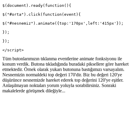
$(document).ready(function(){
$("#orta").click(function(event){
$("#nesnemiz").animate({top:'170px',left:'415px'});
});
});
</script>
Tüm butonlarımızın tıklanma eventlerine animate fonksiyonu ile
konum verdik. Butona tıkladığında buradaki piksellere göre hareket
etmektedir. Örnek olarak yukarı butonuna bastığımızı varsayalım.
Nesnemizin normaldeki top değeri 170'dir. Biz bu değeri 120'ye
düşürünce nesnemizde hareket ederek top değerini 120'ye eşitler.
Anlaşılmayan noktaları yorum yoluyla sorabilirsiniz. Sonraki
makalelerde görüşmek dileğiyle...