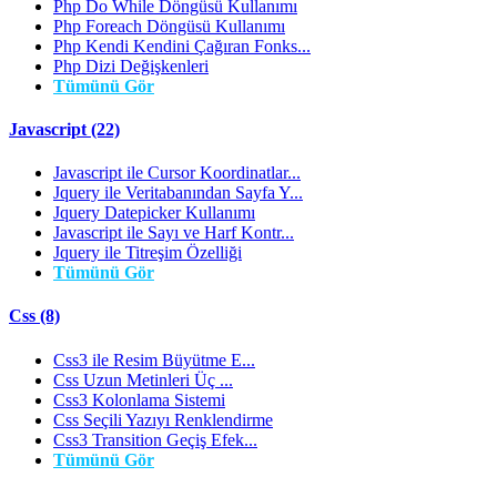
Php Do While Döngüsü Kullanımı
Php Foreach Döngüsü Kullanımı
Php Kendi Kendini Çağıran Fonks...
Php Dizi Değişkenleri
Tümünü Gör
Javascript (22)
Javascript ile Cursor Koordinatlar...
Jquery ile Veritabanından Sayfa Y...
Jquery Datepicker Kullanımı
Javascript ile Sayı ve Harf Kontr...
Jquery ile Titreşim Özelliği
Tümünü Gör
Css (8)
Css3 ile Resim Büyütme E...
Css Uzun Metinleri Üç ...
Css3 Kolonlama Sistemi
Css Seçili Yazıyı Renklendirme
Css3 Transition Geçiş Efek...
Tümünü Gör