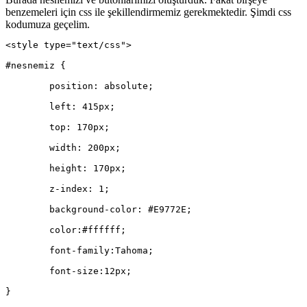
benzemeleri için css ile şekillendirmemiz gerekmektedir. Şimdi css
kodumuza geçelim.
<style type="text/css">
#nesnemiz {
	position: absolute;
	left: 415px;
	top: 170px;
	width: 200px;
	height: 170px;
	z-index: 1;
	background-color: #E9772E;
	color:#ffffff;
	font-family:Tahoma;
	font-size:12px;
}