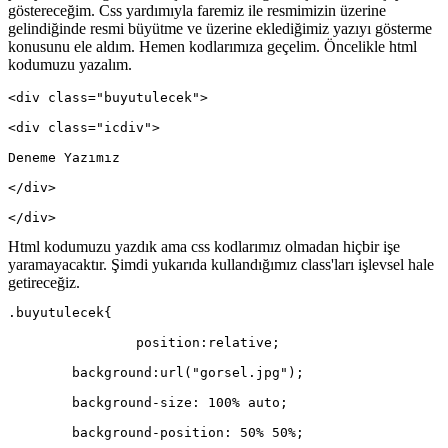
göstereceğim. Css yardımıyla faremiz ile resmimizin üzerine
gelindiğinde resmi büyütme ve üzerine eklediğimiz yazıyı gösterme
konusunu ele aldım. Hemen kodlarımıza geçelim. Öncelikle html
kodumuzu yazalım.
<div class="buyutulecek">
<div class="icdiv">
Deneme Yazımız
</div>
</div>
Html kodumuzu yazdık ama css kodlarımız olmadan hiçbir işe
yaramayacaktır. Şimdi yukarıda kullandığımız class'ları işlevsel hale
getireceğiz.
.buyutulecek{
		position:relative;
        background:url("gorsel.jpg");
        background-size: 100% auto;
        background-position: 50% 50%;