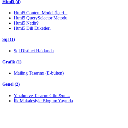
Html5 (4)
Html5 Content Model (İçeri...
Html5 QuerySelector Metodu
Html5 Nedir?
Html5 Dili Etiketleri
Sql (1)
Sql Distinct Hakkında
Grafik (1)
Mailing Tasarımı (E-bülten)
Genel (2)
Yazılım ve Tasarım Günl&uu...
İlk Makalesiyle Blogum Yayında