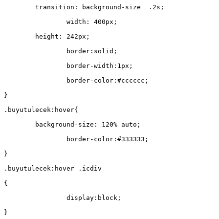
        transition: background-size  .2s;
		width: 400px;
        height: 242px;
		border:solid;
		border-width:1px;
		border-color:#cccccc;
}
.buyutulecek:hover{
        background-size: 120% auto;
		border-color:#333333;
}
.buyutulecek:hover .icdiv
{
		display:block;
}