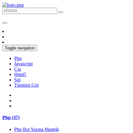
Toggle navigation
Php
Javascript
Css
Html5
Sql
Tümünü Gör
Php (37)
Php Bot Yazma Mantığı