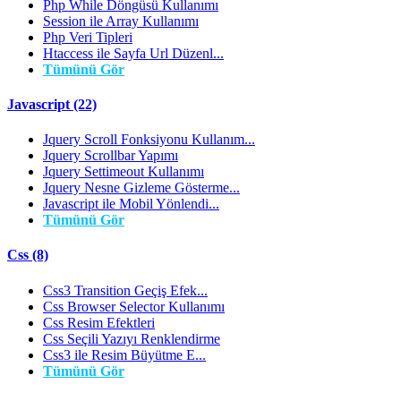
Php While Döngüsü Kullanımı
Session ile Array Kullanımı
Php Veri Tipleri
Htaccess ile Sayfa Url Düzenl...
Tümünü Gör
Javascript (22)
Jquery Scroll Fonksiyonu Kullanım...
Jquery Scrollbar Yapımı
Jquery Settimeout Kullanımı
Jquery Nesne Gizleme Gösterme...
Javascript ile Mobil Yönlendi...
Tümünü Gör
Css (8)
Css3 Transition Geçiş Efek...
Css Browser Selector Kullanımı
Css Resim Efektleri
Css Seçili Yazıyı Renklendirme
Css3 ile Resim Büyütme E...
Tümünü Gör