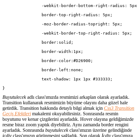
		-webkit-border-bottom-right-radius: 5p
		border-top-right-radius: 5px;
		-moz-border-radius-topright: 5px;
		-webkit-border-top-right-radius: 5px;
		border:solid;
		border-width:1px;
		border-color:#D26900;
		border-left:none;
		text-shadow: 1px 1px #333333;
}
Buyutulecek
adlı class'ımızda resmimizi arkaplan olarak ayarladık.
Transition kullanarak resmimizin büyüme olayını daha güzel hale
getirdik. Transition hakkında detaylı bilgi almak için
Css3 Transition
Geçiş Efektleri
makalemi okuyabilirsiniz. Sonrasında resmin
boyutunu ve kenar çizgilerini ayarladık. Hover olayına geldiğimizde
resme biraz zoom yaptık diyebiliriz. Aynı zamanda border rengini
ayarladık. Sonrasında
buyutulecek
class'ımızın üzerine gelindiğinde
icdiv
class'ımızın görünmesini sağladık. Son olarak
İcdiv
class'ımıza