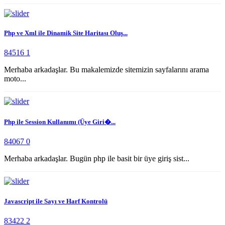
Php ve Xml ile Dinamik Site Haritası Oluş...
84516
1
Merhaba arkadaşlar. Bu makalemizde sitemizin sayfalarını arama
moto...
Php ile Session Kullanımı (Üye Giri�...
84067
0
Merhaba arkadaşlar. Bugün php ile basit bir üye giriş sist...
Javascript ile Sayı ve Harf Kontrolü
83422
2