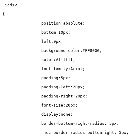
.icdiv
{
		position:absolute;
		bottom:10px;
		left:0px;
		background-color:#FF8000;
		color:#ffffff;
		font-family:Arial;
		padding:5px;
		padding-left:20px;
		padding-right:20px;
		font-size:20px;
		display:none;
		border-bottom-right-radius: 5px;
		-moz-border-radius-bottomright: 5px;