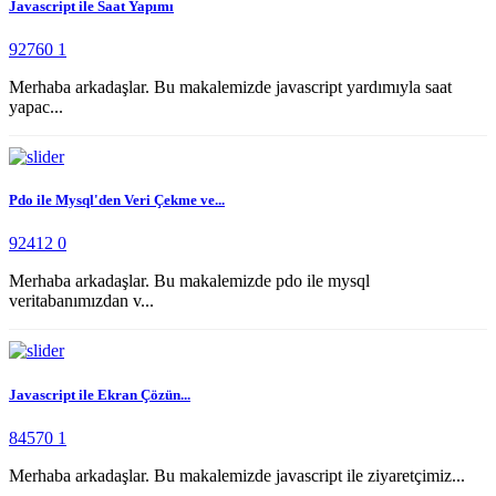
Javascript ile Saat Yapımı
92760
1
Merhaba arkadaşlar. Bu makalemizde javascript yardımıyla saat
yapac...
Pdo ile Mysql'den Veri Çekme ve...
92412
0
Merhaba arkadaşlar. Bu makalemizde pdo ile mysql
veritabanımızdan v...
Javascript ile Ekran Çözün...
84570
1
Merhaba arkadaşlar. Bu makalemizde javascript ile ziyaretçimiz...