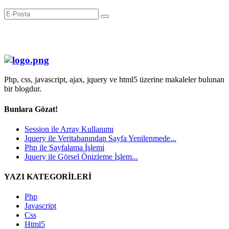
Php, css, javascript, ajax, jquery ve html5 üzerine makaleler bulunan
bir blogdur.
Bunlara Gözat!
Session ile Array Kullanımı
Jquery ile Veritabanından Sayfa Yenilenmede...
Php ile Sayfalama İşlemi
Jquery ile Görsel Önizleme İşlem...
YAZI KATEGORİLERİ
Php
Javascript
Css
Html5