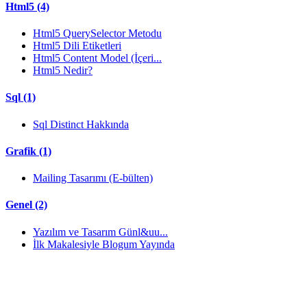
Html5 (4)
Html5 QuerySelector Metodu
Html5 Dili Etiketleri
Html5 Content Model (İçeri...
Html5 Nedir?
Sql (1)
Sql Distinct Hakkında
Grafik (1)
Mailing Tasarımı (E-bülten)
Genel (2)
Yazılım ve Tasarım Günl&uu...
İlk Makalesiyle Blogum Yayında