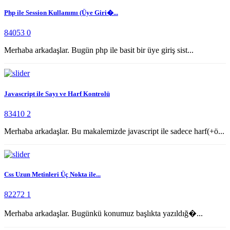
Php ile Session Kullanımı (Üye Giri�...
84053
0
Merhaba arkadaşlar. Bugün php ile basit bir üye giriş sist...
Javascript ile Sayı ve Harf Kontrolü
83410
2
Merhaba arkadaşlar. Bu makalemizde javascript ile sadece harf(+ö...
Css Uzun Metinleri Üç Nokta ile...
82272
1
Merhaba arkadaşlar. Bugünkü konumuz başlıkta yazıldığ�...