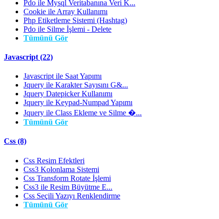
Pdo ile Mysql Veritabanına Veri K...
Cookie ile Array Kullanımı
Php Etiketleme Sistemi (Hashtag)
Pdo ile Silme İşlemi - Delete
Tümünü Gör
Javascript (22)
Javascript ile Saat Yapımı
Jquery ile Karakter Sayısını G&...
Jquery Datepicker Kullanımı
Jquery ile Keypad-Numpad Yapımı
Jquery ile Class Ekleme ve Silme �...
Tümünü Gör
Css (8)
Css Resim Efektleri
Css3 Kolonlama Sistemi
Css Transform Rotate İşlemi
Css3 ile Resim Büyütme E...
Css Seçili Yazıyı Renklendirme
Tümünü Gör