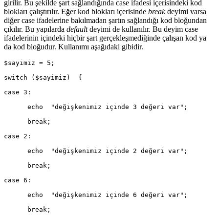
girilir. Bu şekilde şart sağlandığında case ifadesi içerisindeki kod
blokları çalıştırılır. Eğer kod blokları içerisinde
break
deyimi varsa
diğer case ifadelerine bakılmadan şartın sağlandığı kod bloğundan
çıkılır. Bu yapılarda
default
deyimi de kullanılır. Bu deyim case
ifadelerinin içindeki hiçbir şart gerçekleşmediğinde çalışan kod ya
da kod bloğudur. Kullanımı aşağıdaki gibidir.
$sayimiz = 5;
switch ($sayimiz)  {
case 3:
      echo  "değişkenimiz içinde 3 değeri var";
      break;
case 2:
      echo  "değişkenimiz içinde 2 değeri var";
      break;
case 6:
      echo  "değişkenimiz içinde 6 değeri var";
      break;