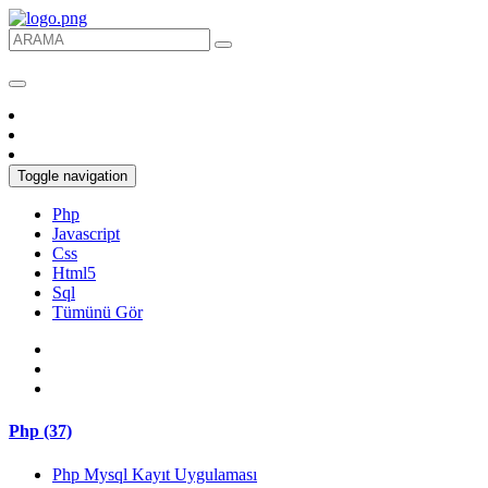
Toggle navigation
Php
Javascript
Css
Html5
Sql
Tümünü Gör
Php (37)
Php Mysql Kayıt Uygulaması