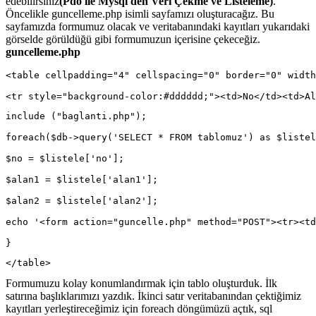
edebilirsiniz
(Pdo ile Mysql'den Veri Çekme ve Listeleme)
.
Öncelikle guncelleme.php isimli sayfamızı oluşturacağız. Bu
sayfamızda formumuz olacak ve veritabanındaki kayıtları yukarıdaki
görselde görüldüğü gibi formumuzun içerisine çekeceğiz.
guncelleme.php
<table cellpadding="4" cellspacing="0" border="0" width
<tr style="background-color:#dddddd;"><td>No</td><td>Al
include ("baglanti.php");
foreach($db->query('SELECT * FROM tablomuz') as $listel
$no = $listele['no'];
$alan1 = $listele['alan1'];
$alan2 = $listele['alan2'];
echo '<form action="guncelle.php" method="POST"><tr><td
}
</table>
Formumuzu kolay konumlandırmak için tablo oluşturduk. İlk
satırına başlıklarımızı yazdık. İkinci satır veritabanından çektiğimiz
kayıtları yerleştireceğimiz için foreach döngümüzü açtık, sql