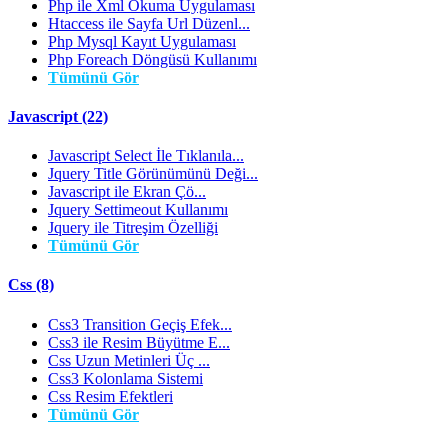
Php ile Xml Okuma Uygulaması
Htaccess ile Sayfa Url Düzenl...
Php Mysql Kayıt Uygulaması
Php Foreach Döngüsü Kullanımı
Tümünü Gör
Javascript (22)
Javascript Select İle Tıklanıla...
Jquery Title Görünümünü Deği...
Javascript ile Ekran Çö...
Jquery Settimeout Kullanımı
Jquery ile Titreşim Özelliği
Tümünü Gör
Css (8)
Css3 Transition Geçiş Efek...
Css3 ile Resim Büyütme E...
Css Uzun Metinleri Üç ...
Css3 Kolonlama Sistemi
Css Resim Efektleri
Tümünü Gör