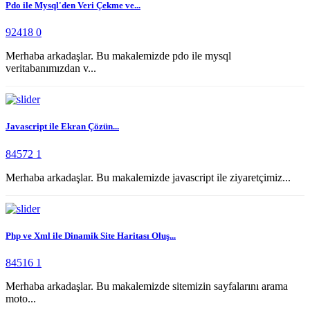
Pdo ile Mysql'den Veri Çekme ve...
92418
0
Merhaba arkadaşlar. Bu makalemizde pdo ile mysql
veritabanımızdan v...
Javascript ile Ekran Çözün...
84572
1
Merhaba arkadaşlar. Bu makalemizde javascript ile ziyaretçimiz...
Php ve Xml ile Dinamik Site Haritası Oluş...
84516
1
Merhaba arkadaşlar. Bu makalemizde sitemizin sayfalarını arama
moto...