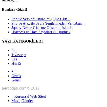
bir blogdur.
Bunlara Gözat!
Php ile Session Kullanımı (Üye Giriş...
Php ve Ajax ile Sayfa Yenilenmeden Veritaban...
Jquery Nesne Gizleme Gösterme İşlemi
Htaccess ile Hata Sayfaları Oluşturmak
YAZI KATEGORİLERİ
Php
Javascript
Css
Html5
Sql
Grafik
Genel
aerdogan.com © 2012
Kurumsal Web Sitesi
Mesaj Gönder