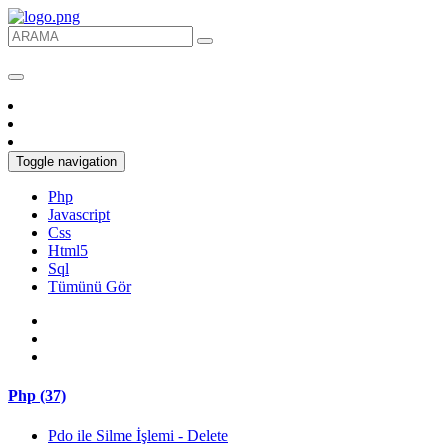
Toggle navigation
Php
Javascript
Css
Html5
Sql
Tümünü Gör
Php (37)
Pdo ile Silme İşlemi - Delete