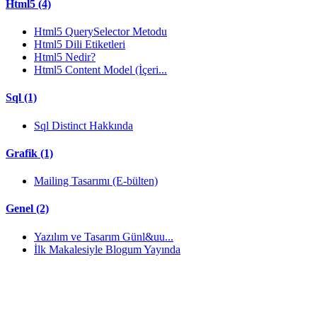
Html5 (4)
Html5 QuerySelector Metodu
Html5 Dili Etiketleri
Html5 Nedir?
Html5 Content Model (İçeri...
Sql (1)
Sql Distinct Hakkında
Grafik (1)
Mailing Tasarımı (E-bülten)
Genel (2)
Yazılım ve Tasarım Günl&uu...
İlk Makalesiyle Blogum Yayında