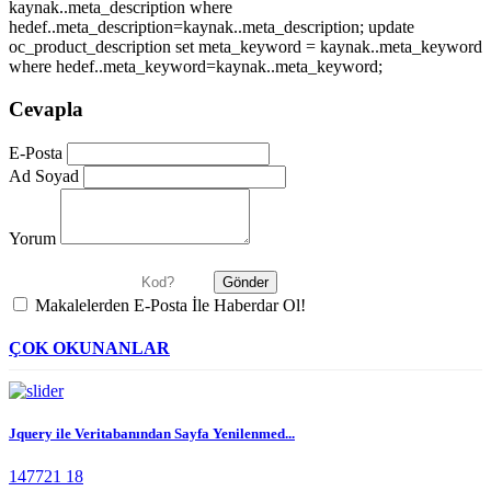
kaynak..meta_description where
hedef..meta_description=kaynak..meta_description; update
oc_product_description set meta_keyword = kaynak..meta_keyword
where hedef..meta_keyword=kaynak..meta_keyword;
Cevapla
E-Posta
Ad Soyad
Yorum
Makalelerden E-Posta İle Haberdar Ol!
ÇOK OKUNANLAR
Jquery ile Veritabanından Sayfa Yenilenmed...
147721
18