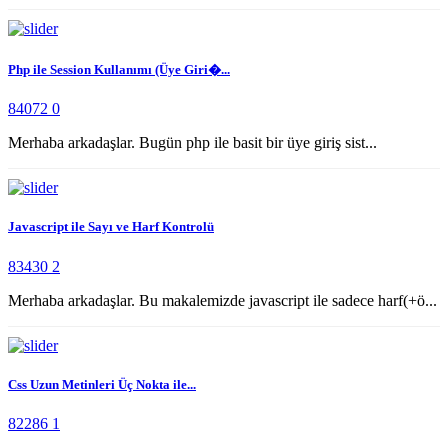
Php ile Session Kullanımı (Üye Giri�...
84072
0
Merhaba arkadaşlar. Bugün php ile basit bir üye giriş sist...
Javascript ile Sayı ve Harf Kontrolü
83430
2
Merhaba arkadaşlar. Bu makalemizde javascript ile sadece harf(+ö...
Css Uzun Metinleri Üç Nokta ile...
82286
1