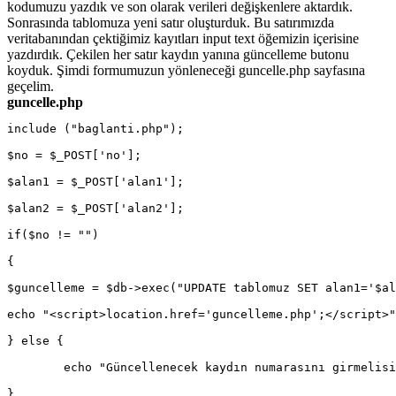
kodumuzu yazdık ve son olarak verileri değişkenlere aktardık.
Sonrasında tablomuza yeni satır oluşturduk. Bu satırımızda
veritabanından çektiğimiz kayıtları input text öğemizin içerisine
yazdırdık. Çekilen her satır kaydın yanına güncelleme butonu
koyduk. Şimdi formumuzun yönleneceği guncelle.php sayfasına
geçelim.
guncelle.php
include ("baglanti.php");
$no = $_POST['no'];
$alan1 = $_POST['alan1'];
$alan2 = $_POST['alan2'];
if($no != "")
{
$guncelleme = $db->exec("UPDATE tablomuz SET alan1='$al
echo "<script>location.href='guncelleme.php';</script>"
} else {
	echo "Güncellenecek kaydın numarasını girmelis
}