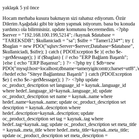
yaklaşık 5 yıl önce
Hocam merhaba kusura bakmayın sizi rahatsız ediyorum. Özür
Dilerim Aşağıdaki gibi bir işlem yapmak istiyorum. bana bu konuda
yardımcı ola bilirmisiniz. update komutunu beceremedim. <?php
$server = "192.168.100.199,5214"; //kaynak $database =
"TAREKSDB"; $kullaniciadi = "sa"; $sifre = "Tamer1234*"; try {
$baglan = new PDO("sqlsrv:Server=$server;Database=$database",
$kullaniciadi, $sifre); } catch ( PDOException $e ){ echo $e-
>getMessage(); } if ($baglan) { // echo "ERP Bağlantı Başarılı";
}else { echo "ERP Başarısız"; } ?> <?php try { $db=new
PDO("mysql:host=localhost;dbname=tameryigitcomtr;charset=utf8",'et
//hedef echo "Siteye Bağlantınız Başarılı" } catch (PDOException
$e) { echo $e->getMessage(); } ?> <?php update
oc_product_description set language_id = kaynak..language_id
where hedef..language_id=kaynak..language_id; update
oc_product_description set name = kaynak..name where
hedef..name=kaynak..name; update oc_product_description set
description = kaynak..description where
hedef..description=kaynak..description; update
oc_product_description set tag = kaynak..tag where
hedef..tag=kaynak..tag; update oc_product_description set meta_title
= kaynak..meta_title where hedef..meta_title=kaynak..meta_title;
update oc_product_description set meta_description =