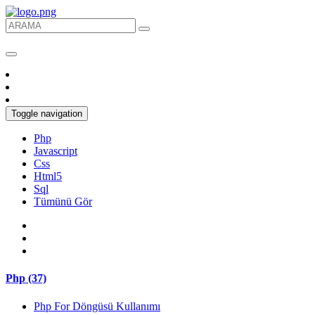
Toggle navigation
Php
Javascript
Css
Html5
Sql
Tümünü Gör
Php (37)
Php For Döngüsü Kullanımı