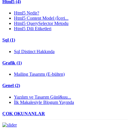
Html5 (4)
Html5 Nedir?
Html5 Content Model (İçeri...
Html5 QuerySelector Metodu
Html5 Dili Etiketleri
Sql (1)
Sql Distinct Hakkında
Grafik (1)
Mailing Tasarımı (E-bülten)
Genel (2)
Yazılım ve Tasarım Günl&uu...
İlk Makalesiyle Blogum Yayında
ÇOK OKUNANLAR