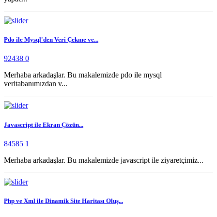
Pdo ile Mysql'den Veri Çekme ve...
92438
0
Merhaba arkadaşlar. Bu makalemizde pdo ile mysql
veritabanımızdan v...
Javascript ile Ekran Çözün...
84585
1
Merhaba arkadaşlar. Bu makalemizde javascript ile ziyaretçimiz...
Php ve Xml ile Dinamik Site Haritası Oluş...