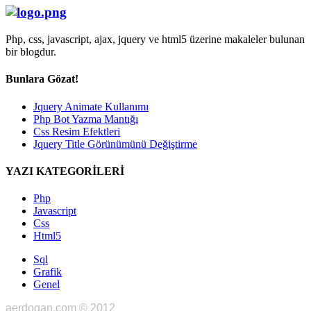
Php, css, javascript, ajax, jquery ve html5 üzerine makaleler bulunan
bir blogdur.
Bunlara Gözat!
Jquery Animate Kullanımı
Php Bot Yazma Mantığı
Css Resim Efektleri
Jquery Title Görünümünü Değiştirme
YAZI KATEGORİLERİ
Php
Javascript
Css
Html5
Sql
Grafik
Genel
aerdogan.com © 2012