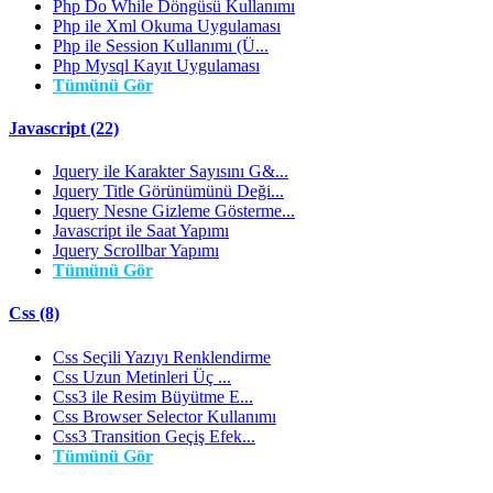
Php Do While Döngüsü Kullanımı
Php ile Xml Okuma Uygulaması
Php ile Session Kullanımı (Ü...
Php Mysql Kayıt Uygulaması
Tümünü Gör
Javascript (22)
Jquery ile Karakter Sayısını G&...
Jquery Title Görünümünü Deği...
Jquery Nesne Gizleme Gösterme...
Javascript ile Saat Yapımı
Jquery Scrollbar Yapımı
Tümünü Gör
Css (8)
Css Seçili Yazıyı Renklendirme
Css Uzun Metinleri Üç ...
Css3 ile Resim Büyütme E...
Css Browser Selector Kullanımı
Css3 Transition Geçiş Efek...
Tümünü Gör