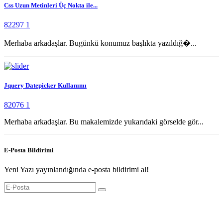
Css Uzun Metinleri Üç Nokta ile...
82297
1
Merhaba arkadaşlar. Bugünkü konumuz başlıkta yazıldığ�...
Jquery Datepicker Kullanımı
82076
1
Merhaba arkadaşlar. Bu makalemizde yukarıdaki görselde gör...
E-Posta Bildirimi
Yeni Yazı yayınlandığında e-posta bildirimi al!