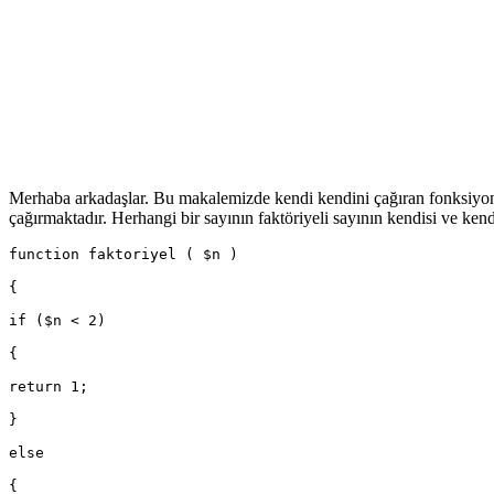
Merhaba arkadaşlar. Bu makalemizde kendi kendini çağıran fonksiyon
çağırmaktadır. Herhangi bir sayının faktöriyeli sayının kendisi ve ken
function faktoriyel ( $n ) 
{
if ($n < 2)
{
return 1;
}
else
{