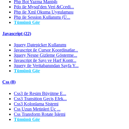
Php Bot Yazma Mantığı
Pdo ile Mysql'den Veri &Ccedi...
Php ile Xml Okuma Uygulaması
Php ile Session Kullanımı (Ü...
Tümünü Gör
Javascript (22)
Jquery Datepicker Kullanımı
Javascript ile Cursor Koordinatlar...
Jquery Nesne Gizleme Gösterme...
Javascript ile Sayı ve Harf Kontr...
Jquery ile Veritabanından Sayfa Y...
Tümünü Gör
Css (8)
Css3 ile Resim Büyütme E...
Css3 Transition Geçiş Efek...
Css3 Kolonlama Sistemi
Css Uzun Metinleri Üç ...
Css Transform Rotate İşlemi
Tümünü Gör