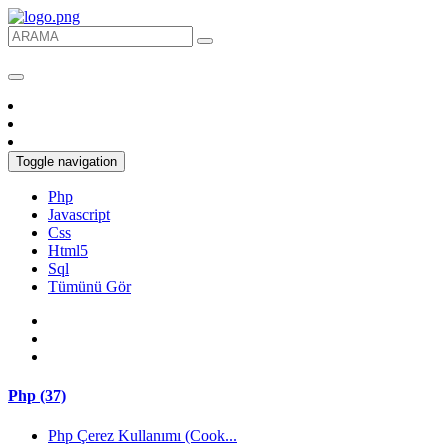
Toggle navigation
Php
Javascript
Css
Html5
Sql
Tümünü Gör
Php (37)
Php Çerez Kullanımı (Cook...