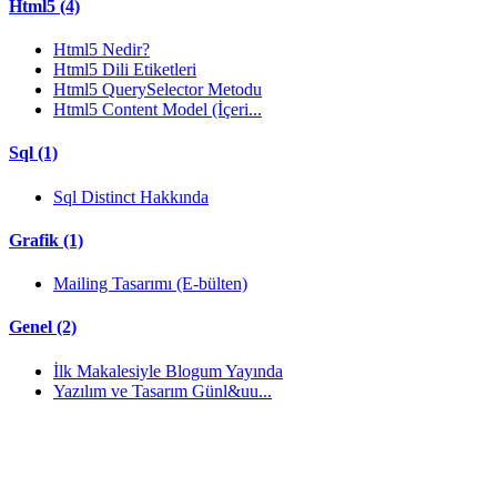
Html5 (4)
Html5 Nedir?
Html5 Dili Etiketleri
Html5 QuerySelector Metodu
Html5 Content Model (İçeri...
Sql (1)
Sql Distinct Hakkında
Grafik (1)
Mailing Tasarımı (E-bülten)
Genel (2)
İlk Makalesiyle Blogum Yayında
Yazılım ve Tasarım Günl&uu...