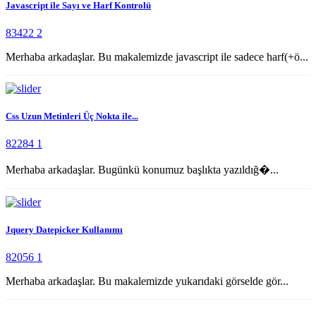
Javascript ile Sayı ve Harf Kontrolü
83422
2
Merhaba arkadaşlar. Bu makalemizde javascript ile sadece harf(+ö...
Css Uzun Metinleri Üç Nokta ile...
82284
1
Merhaba arkadaşlar. Bugünkü konumuz başlıkta yazıldığ�...
Jquery Datepicker Kullanımı
82056
1
Merhaba arkadaşlar. Bu makalemizde yukarıdaki görselde gör...