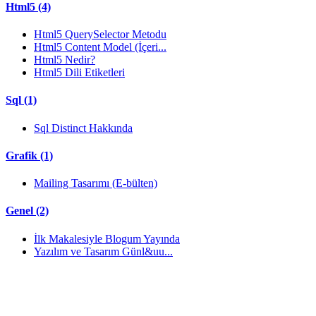
Html5 (4)
Html5 QuerySelector Metodu
Html5 Content Model (İçeri...
Html5 Nedir?
Html5 Dili Etiketleri
Sql (1)
Sql Distinct Hakkında
Grafik (1)
Mailing Tasarımı (E-bülten)
Genel (2)
İlk Makalesiyle Blogum Yayında
Yazılım ve Tasarım Günl&uu...