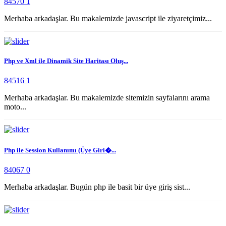
84570
1
Merhaba arkadaşlar. Bu makalemizde javascript ile ziyaretçimiz...
Php ve Xml ile Dinamik Site Haritası Oluş...
84516
1
Merhaba arkadaşlar. Bu makalemizde sitemizin sayfalarını arama
moto...
Php ile Session Kullanımı (Üye Giri�...
84067
0
Merhaba arkadaşlar. Bugün php ile basit bir üye giriş sist...