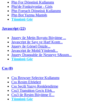
Php For Döngüsü Kullanımı
Php'de Fonksiyonlar - Giriş
Php Foreach Döngüsü Kullanımı
Php Bot Yazma Mantığı
Tümünü Gör
Javascript (22)
Jquery ile Metin Boyutu Büyütme ...
Javascript ile Sayı ve Harf Kontr...
Jquery ile Görsel Önizle...
Javascript ile Mobil Yönlendi...
Jquery Draggable ile Nesneye S&uum...
Tümünü Gör
Css (8)
Css Browser Selector Kullanımı
Css Resim Efektleri
Css Seçili Yazıyı Renklendirme
Css3 Transition Geçiş Efek...
Css3 ile Resim Büyütme E...
Tümünü Gör