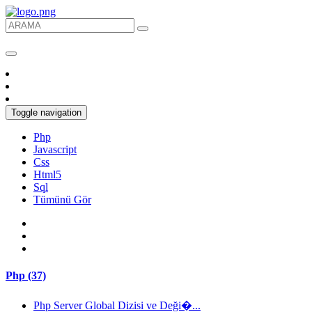
Toggle navigation
Php
Javascript
Css
Html5
Sql
Tümünü Gör
Php (37)
Php Server Global Dizisi ve Deği�...