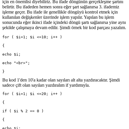
için en önemlisi diyebiliriz. Bu ifade döngünün gerçekleşme şartını
belirtir. Bu ifadeden hemen sonra eğer şart sağlanırsa 3. ifademiz
işleme geçer. Bu ifade ile genellikle döngüyü kontrol etmek için
kullanılan değişkenler üzerinde işlem yapılır. Yapılan bu işlem
sonucunda eğer ikinci ifade içindeki döngü şartı sağlanırsa yine aynı
şekilde çalışmaya devam edilir. Şimdi örnek bir kod parçası yazalım.
for ( $i=1; $i <=10; i++ )
{
echo $i;
echo "<br>";
}
Bu kod 1'den 10'a kadar olan sayıları alt alta yazdıracaktır. Şimdi
sadece çift olan sayıları yazdıralım if yardımıyla.
for ( $i=1; $i <=20; i++ )
{
if ( $i % 2 == 0 )
{
echo $i;