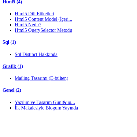
Html5 (4)
Html5 Dili Etiketleri
Html5 Content Model (İçeri...
Html5 Nedir?
Html5 QuerySelector Metodu
Sql (1)
Sql Distinct Hakkında
Grafik (1)
Mailing Tasarımı (E-bülten)
Genel (2)
Yazılım ve Tasarım Günl&uu...
İlk Makalesiyle Blogum Yayında