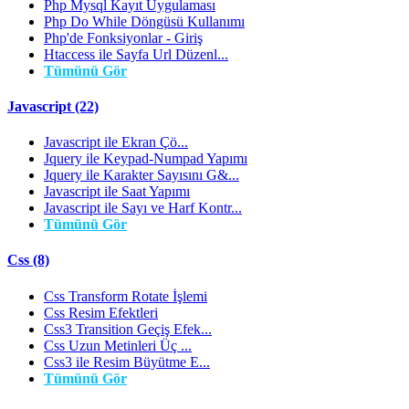
Php Mysql Kayıt Uygulaması
Php Do While Döngüsü Kullanımı
Php'de Fonksiyonlar - Giriş
Htaccess ile Sayfa Url Düzenl...
Tümünü Gör
Javascript (22)
Javascript ile Ekran Çö...
Jquery ile Keypad-Numpad Yapımı
Jquery ile Karakter Sayısını G&...
Javascript ile Saat Yapımı
Javascript ile Sayı ve Harf Kontr...
Tümünü Gör
Css (8)
Css Transform Rotate İşlemi
Css Resim Efektleri
Css3 Transition Geçiş Efek...
Css Uzun Metinleri Üç ...
Css3 ile Resim Büyütme E...
Tümünü Gör