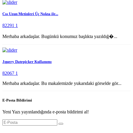
Css Uzun Metinleri Üç Nokta ile...
82291
1
Merhaba arkadaşlar. Bugünkü konumuz başlıkta yazıldığ�...
Jquery Datepicker Kullanımı
82067
1
Merhaba arkadaşlar. Bu makalemizde yukarıdaki görselde gör...
E-Posta Bildirimi
Yeni Yazı yayınlandığında e-posta bildirimi al!