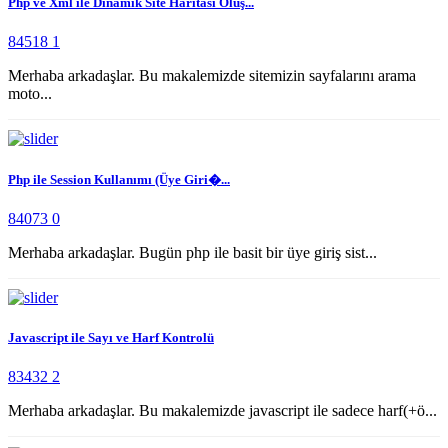
Php ve Xml ile Dinamik Site Haritası Oluş...
84518
1
Merhaba arkadaşlar. Bu makalemizde sitemizin sayfalarını arama
moto...
Php ile Session Kullanımı (Üye Giri�...
84073
0
Merhaba arkadaşlar. Bugün php ile basit bir üye giriş sist...
Javascript ile Sayı ve Harf Kontrolü
83432
2
Merhaba arkadaşlar. Bu makalemizde javascript ile sadece harf(+ö...