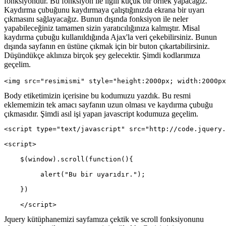
fonksiyondur. Bu fonksiyon ile ilgili küçük bir örnek yapacağız.
Kaydırma çubuğunu kaydırmaya çalıştığınızda ekrana bir uyarı
çıkmasını sağlayacağız. Bunun dışında fonksiyon ile neler
yapabileceğiniz tamamen sizin yaratıcılığınıza kalmıştır. Misal
kaydırma çubuğu kullanıldığında Ajax'la veri çekebilirsiniz. Bunun
dışında sayfanın en üstüne çıkmak için bir buton çıkartabilirsiniz.
Düşündükçe aklınıza birçok şey gelecektir. Şimdi kodlarımıza
geçelim.
<img src="resimismi" style="height:2000px; width:2000px
Body etiketimizin içerisine bu kodumuzu yazdık. Bu resmi
eklememizin tek amacı sayfanın uzun olması ve kaydırma çubuğu
çıkmasıdır. Şimdi asıl işi yapan javascript kodumuza geçelim.
<script type="text/javascript" src="http://code.jquery.
<script>
    $(window).scroll(function(){
         alert("Bu bir uyarıdır.");
    })
    </script>
Jquery kütüphanemizi sayfamıza çektik ve scroll fonksiyonunu