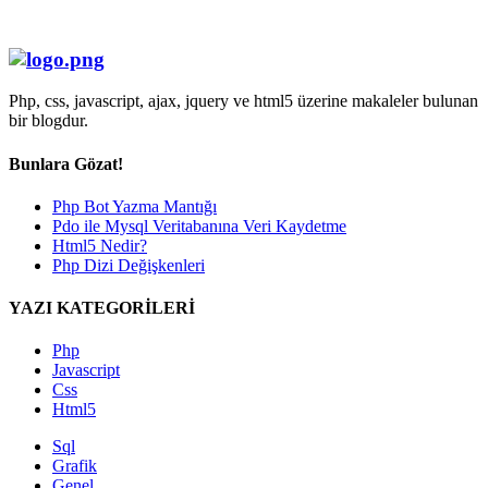
Php, css, javascript, ajax, jquery ve html5 üzerine makaleler bulunan
bir blogdur.
Bunlara Gözat!
Php Bot Yazma Mantığı
Pdo ile Mysql Veritabanına Veri Kaydetme
Html5 Nedir?
Php Dizi Değişkenleri
YAZI KATEGORİLERİ
Php
Javascript
Css
Html5
Sql
Grafik
Genel