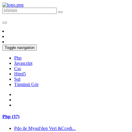
Toggle navigation
Php
Javascript
Css
Html5
Sql
Tümünü Gör
Php (37)
Pdo ile Mysql'den Veri &Ccedi...