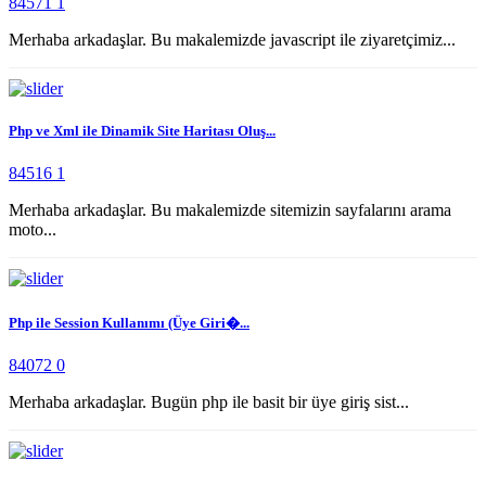
84571
1
Merhaba arkadaşlar. Bu makalemizde javascript ile ziyaretçimiz...
Php ve Xml ile Dinamik Site Haritası Oluş...
84516
1
Merhaba arkadaşlar. Bu makalemizde sitemizin sayfalarını arama
moto...
Php ile Session Kullanımı (Üye Giri�...
84072
0
Merhaba arkadaşlar. Bugün php ile basit bir üye giriş sist...