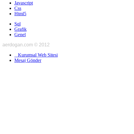
Javascript
Css
Html5
Sql
Grafik
Genel
aerdogan.com © 2012
Kurumsal Web Sitesi
Mesaj Gönder