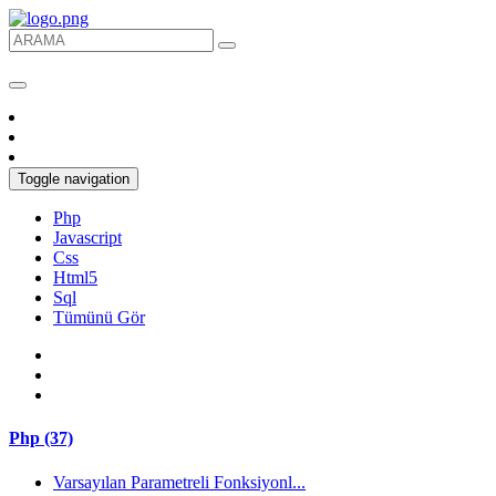
Toggle navigation
Php
Javascript
Css
Html5
Sql
Tümünü Gör
Php (37)
Varsayılan Parametreli Fonksiyonl...