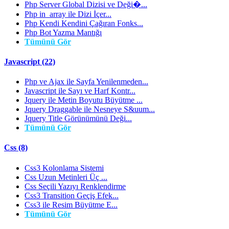
Php Server Global Dizisi ve Deği�...
Php in_array ile Dizi İçer...
Php Kendi Kendini Çağıran Fonks...
Php Bot Yazma Mantığı
Tümünü Gör
Javascript (22)
Php ve Ajax ile Sayfa Yenilenmeden...
Javascript ile Sayı ve Harf Kontr...
Jquery ile Metin Boyutu Büyütme ...
Jquery Draggable ile Nesneye S&uum...
Jquery Title Görünümünü Deği...
Tümünü Gör
Css (8)
Css3 Kolonlama Sistemi
Css Uzun Metinleri Üç ...
Css Seçili Yazıyı Renklendirme
Css3 Transition Geçiş Efek...
Css3 ile Resim Büyütme E...
Tümünü Gör