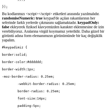
});
Bu kodlarımızı <script></script> etiketleri arasında yazılmalıdır.
randomiseNumeric: true
keypad'de açılan rakamlarının her
seferinde farklı yerlerde çıkmasını sağlamaktadır.
keypadOnly:
false
ekleyerek fiziksel klavyemizden karakter eklenmesine de izin
verebiliyoruz. Aralarına virgül koymamız yeterlidir. Daha güzel bir
görüntü adına form elemanımızın görünümünde bir kaç değişiklik
yapalım.
#keypadimiz {
border:solid;
border-color:#dddddd;
border-width:1px;
-moz-border-radius: 0.25em;
	-webkit-border-radius: 0.25em;
	border-radius: 0.25em;
	font-size:14px;
	padding:5px;