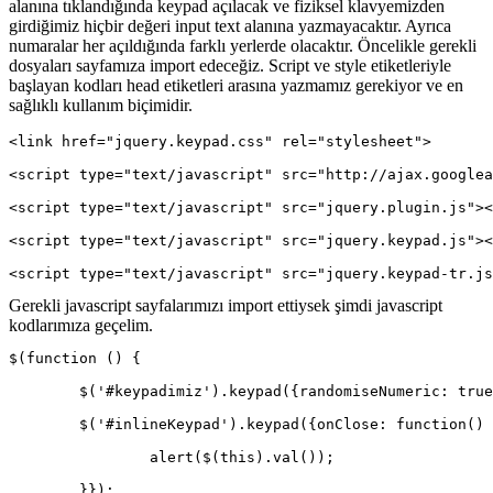
alanına tıklandığında keypad açılacak ve fiziksel klavyemizden
girdiğimiz hiçbir değeri input text alanına yazmayacaktır. Ayrıca
numaralar her açıldığında farklı yerlerde olacaktır. Öncelikle gerekli
dosyaları sayfamıza import edeceğiz. Script ve style etiketleriyle
başlayan kodları head etiketleri arasına yazmamız gerekiyor ve en
sağlıklı kullanım biçimidir.
<link href="jquery.keypad.css" rel="stylesheet">
<script type="text/javascript" src="http://ajax.googlea
<script type="text/javascript" src="jquery.plugin.js"><
<script type="text/javascript" src="jquery.keypad.js"><
<script type="text/javascript" src="jquery.keypad-tr.js
Gerekli javascript sayfalarımızı import ettiysek şimdi javascript
kodlarımıza geçelim.
$(function () {
	$('#keypadimiz').keypad({randomiseNumeric: tru
	$('#inlineKeypad').keypad({onClose: function()
		alert($(this).val());
	}});