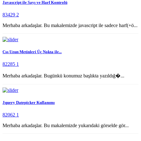
Javascript ile Sayı ve Harf Kontrolü
83429
2
Merhaba arkadaşlar. Bu makalemizde javascript ile sadece harf(+ö...
Css Uzun Metinleri Üç Nokta ile...
82285
1
Merhaba arkadaşlar. Bugünkü konumuz başlıkta yazıldığ�...
Jquery Datepicker Kullanımı
82062
1
Merhaba arkadaşlar. Bu makalemizde yukarıdaki görselde gör...