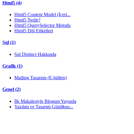
Html5 (4)
Html5 Content Model (İçeri...
Html5 Nedir?
Html5 QuerySelector Metodu
Html5 Dili Etiketleri
Sql (1)
Sql Distinct Hakkında
Grafik (1)
Mailing Tasarımı (E-bülten)
Genel (2)
İlk Makalesiyle Blogum Yayında
Yazılım ve Tasarım Günl&uu...