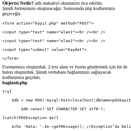
Objects) Nedir?
adlı makaleyi okumanızı rica ederim.
Şimdi formumuzu oluşturacağız. Sonrasında php kodlarımıza
geçeceğiz.
<form action="kayit.php" method="POST">
<input type="text" name="alan1"><br /><br />
<input type="text" name="alan2"><br /><br />
<input type="submit" value="Kaydet">
</form>
Formumuzu oluşturduk. 2 text alanı ve formu göndermek için bir de
buton oluşturduk. Şimdi veritabanı bağlantımızı sağlayacak
kodlarımıza geçelim.
baglanti.php
try{
    $db = new PDO('mysql:host=localhost;dbname=pdokayit
	$db->exec('SET CHARACTER SET utf8');
}catch(PDOException $e){
    echo 'Hata: '.$e->getMessage(); //Exception’da beli