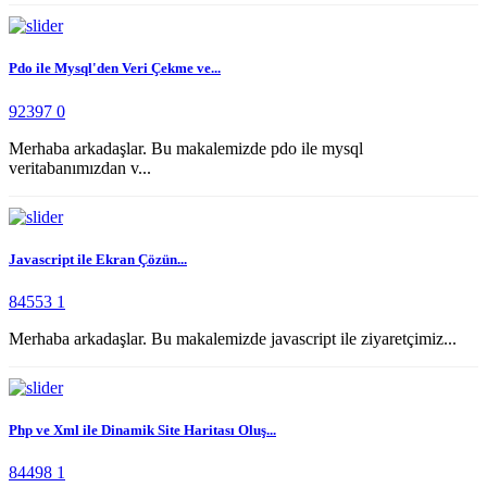
Pdo ile Mysql'den Veri Çekme ve...
92397
0
Merhaba arkadaşlar. Bu makalemizde pdo ile mysql
veritabanımızdan v...
Javascript ile Ekran Çözün...
84553
1
Merhaba arkadaşlar. Bu makalemizde javascript ile ziyaretçimiz...
Php ve Xml ile Dinamik Site Haritası Oluş...
84498
1