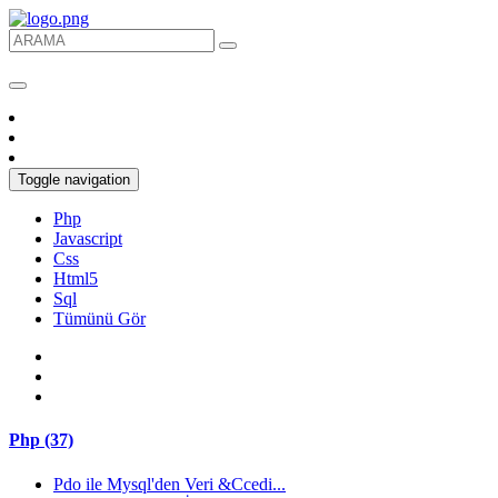
Toggle navigation
Php
Javascript
Css
Html5
Sql
Tümünü Gör
Php (37)
Pdo ile Mysql'den Veri &Ccedi...