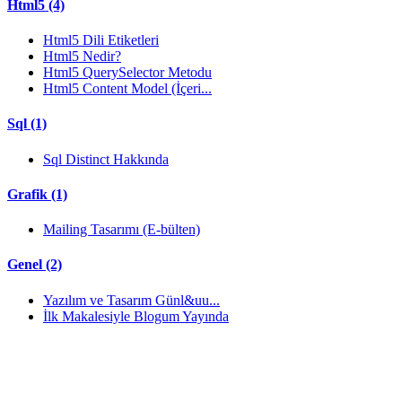
Html5 (4)
Html5 Dili Etiketleri
Html5 Nedir?
Html5 QuerySelector Metodu
Html5 Content Model (İçeri...
Sql (1)
Sql Distinct Hakkında
Grafik (1)
Mailing Tasarımı (E-bülten)
Genel (2)
Yazılım ve Tasarım Günl&uu...
İlk Makalesiyle Blogum Yayında