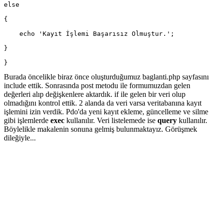
else
{
    echo 'Kayıt İşlemi Başarısız Olmuştur.';
}
}
Burada öncelikle biraz önce oluşturduğumuz baglanti.php sayfasını
include ettik. Sonrasında post metodu ile formumuzdan gelen
değerleri alıp değişkenlere aktardık. if ile gelen bir veri olup
olmadığını kontrol ettik. 2 alanda da veri varsa veritabanına kayıt
işlemini izin verdik. Pdo'da yeni kayıt ekleme, güncelleme ve silme
gibi işlemlerde
exec
kullanılır. Veri listelemede ise
query
kullanılır.
Böylelikle makalenin sonuna gelmiş bulunmaktayız. Görüşmek
dileğiyle...