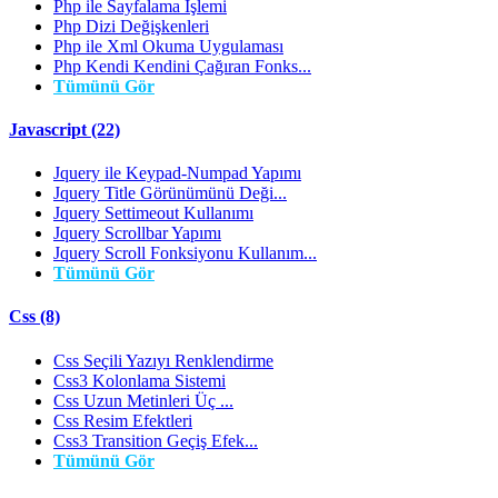
Php ile Sayfalama İşlemi
Php Dizi Değişkenleri
Php ile Xml Okuma Uygulaması
Php Kendi Kendini Çağıran Fonks...
Tümünü Gör
Javascript (22)
Jquery ile Keypad-Numpad Yapımı
Jquery Title Görünümünü Deği...
Jquery Settimeout Kullanımı
Jquery Scrollbar Yapımı
Jquery Scroll Fonksiyonu Kullanım...
Tümünü Gör
Css (8)
Css Seçili Yazıyı Renklendirme
Css3 Kolonlama Sistemi
Css Uzun Metinleri Üç ...
Css Resim Efektleri
Css3 Transition Geçiş Efek...
Tümünü Gör