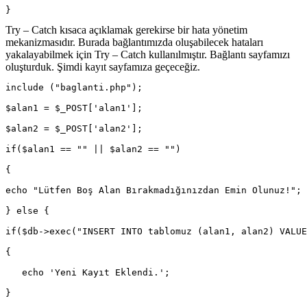
}
Try – Catch kısaca açıklamak gerekirse bir hata yönetim
mekanizmasıdır. Burada bağlantımızda oluşabilecek hataları
yakalayabilmek için Try – Catch kullanılmıştır. Bağlantı sayfamızı
oluşturduk. Şimdi kayıt sayfamıza geçeceğiz.
include ("baglanti.php");
$alan1 = $_POST['alan1'];
$alan2 = $_POST['alan2'];
if($alan1 == "" || $alan2 == "")
{
echo "Lütfen Boş Alan Bırakmadığınızdan Emin Olunuz!";
} else {
if($db->exec("INSERT INTO tablomuz (alan1, alan2) VALUE
{
   echo 'Yeni Kayıt Eklendi.';
}