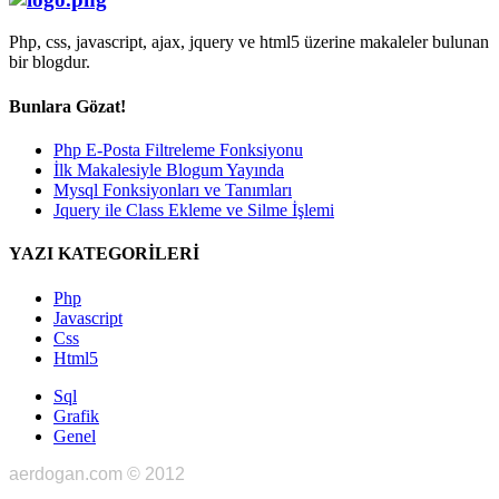
Php, css, javascript, ajax, jquery ve html5 üzerine makaleler bulunan
bir blogdur.
Bunlara Gözat!
Php E-Posta Filtreleme Fonksiyonu
İlk Makalesiyle Blogum Yayında
Mysql Fonksiyonları ve Tanımları
Jquery ile Class Ekleme ve Silme İşlemi
YAZI KATEGORİLERİ
Php
Javascript
Css
Html5
Sql
Grafik
Genel
aerdogan.com © 2012